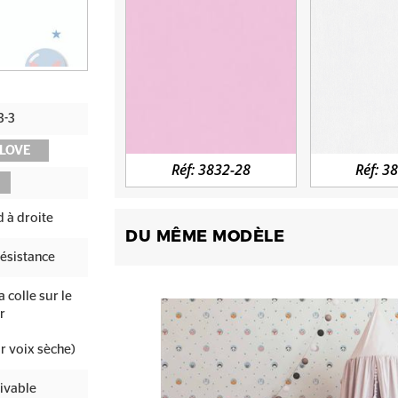
3-3
 LOVE
Réf: 3832-28
Réf: 3
 à droite
DU MÊME MODÈLE
ésistance
 colle sur le
r
r voix sèche)
ivable