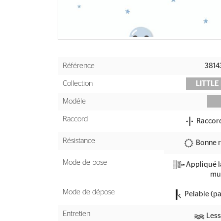
Référence
3814
Collection
LITTLE
Modéle
Raccord
Raccord
Résistance
Bonne r
Mode de pose
Appliqué la
mu
Mode de dépose
Pelable (pa
Entretien
Less