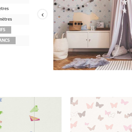
ètres
mètres
IFS
ANCS