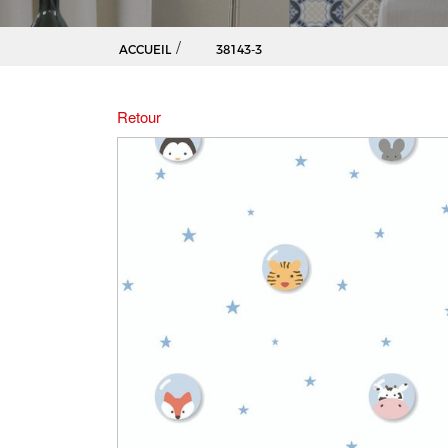
/
ACCUEIL
38143-3
Retour